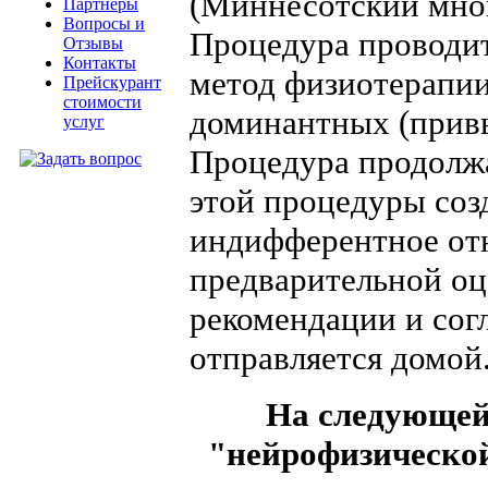
(Миннесотский мно
Партнеры
Вопросы и
Процедура проводит
Отзывы
Контакты
метод физиотерапии
Прейскурант
стоимости
доминантных (привы
услуг
Процедура продолжа
этой процедуры соз
индифферентное отн
предварительной оц
рекомендации и сог
отправляется домой
На следующей
"нейрофизической