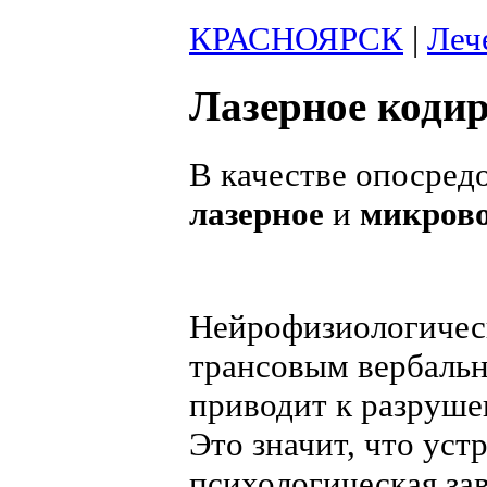
КРАСНОЯРСК
|
Леч
Лазерное коди
В качестве опосред
лазерное
и
микров
Нейрофизиологическ
трансовым вербаль
приводит к разруше
Это значит, что уст
психологическая за